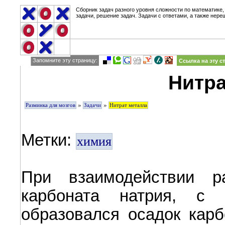
Сборник задач разного уровня сложности по математике,
задачи, решение задач. Задачи с ответами, а также нере
Запомните эту страницу:
Ссылка на эту с
Нитра
»
»
Разминка для мозгов
Задачи
Нитрат металла
Метки:
химия
При взаимодействии р
карбоната натрия, с 
образовался осадок карб