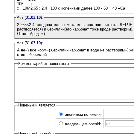
106 ---- х
х= 106*2,65 : 2,4= 100 с копейками далее 100 - 60 = 40 --Са
Аст (
31.03.10
):
2.265<2.4 следовательно металл в составе нитрата ЛЕГЧЕ н
растворяется) и бериллий(его карбонат тоже вроде растворим).
Ответ: бред. =)
Аст (
31.03.10
):
А не=) все норм=) бериллий карбонат в воде не растворим=) ж
ответ: бериллий
Комментарий от новенького:
Новенький является
анонимом по имени:
владельцем openid:
Новенький не робот