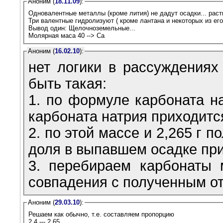
Аноним (
18.11.09
):
Одновалентные металлы (кроме лития) не дадут осадки... раст
Три валентные гидролизуют ( кроме лантана и некоторых из его
Вывод один: Щелочноземельные...
Молярная маса 40 --> Ca
Аноним (
16.02.10
):
нет логики в рассуждениях
быть такая:
1. по формуле карбоната на
карбоната натрия приходитс
2. по этой массе и 2,265 г 
доля в выпавшем осадке при
3. перебираем карбонаты 
совпадения с полученным о
Аноним (
29.03.10
):
Решаем как обычно, т.е. составляем пропорцию
2,4 --- 2,65