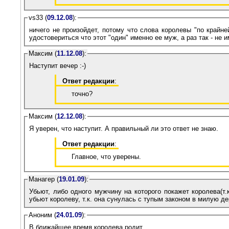
vs33 (
09.12.08
):
ничего не произойдет, потому что слова королевы "по крайн
удостовериться что этот "один" именно ее муж, а раз так - не и
Максим (
11.12.08
):
Наступит вечер :-)
Ответ редакции
:
точно?
Максим (
12.12.08
):
Я уверен, что наступит. А правильный ли это ответ не знаю.
Ответ редакции
:
Главное, что уверены.
Манагер (
19.01.09
):
Убьют, либо одного мужчину на которого покажет королева(т.к
убьют королеву, т.к. она сунулась с тупым законом в милую д
Аноним (
24.01.09
):
В ближайщее время королева родит...