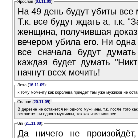
Ярослав (
03.11.09
):
На 49 день будут убиты все
Т.к. все будут ждать а, т.к. 
женщина, получившая доказа
вечером убила его. Ни одна
все сначала будут думать
каждая будет думать "Никт
начнут всех мочить!
Леха (
16.11.09
):
к тому моменту как королева приедет там уже мужиков не оста
Солнце (
20.11.09
):
В деревне не останется ни одного мужчины, т.к. после того как
останется ни одного мужчины, так как изменяли все.
Uni (
21.11.09
):
Да ничего не произойдёт