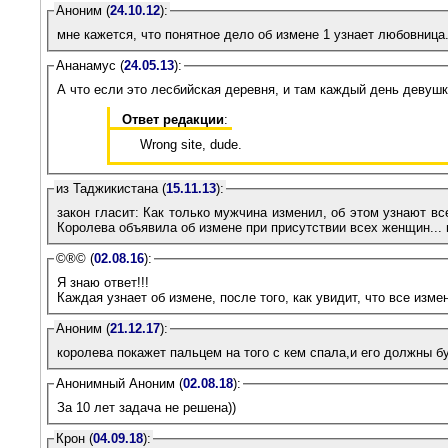
Аноним (
24.10.12
):
мне кажется, что понятное дело об измене 1 узнает любовница..
Ананамус (
24.05.13
):
А что если это лесбийская деревня, и там каждый день девуш
Ответ редакции
:
Wrong site, dude.
из Таджикистана (
15.11.13
):
закон гласит: Как только мужчина изменил, об этом узнают в
Королева объявила об измене при присутствии всех женщин... 
©®© (
02.08.16
):
Я знаю ответ!!!
Каждая узнает об измене, после того, как увидит, что все из
Аноним (
21.12.17
):
королева покажет пальцем на того с кем спала,и его должны б
Анонимный Аноним (
02.08.18
):
За 10 лет задача не решена))
Крон (
04.09.18
):