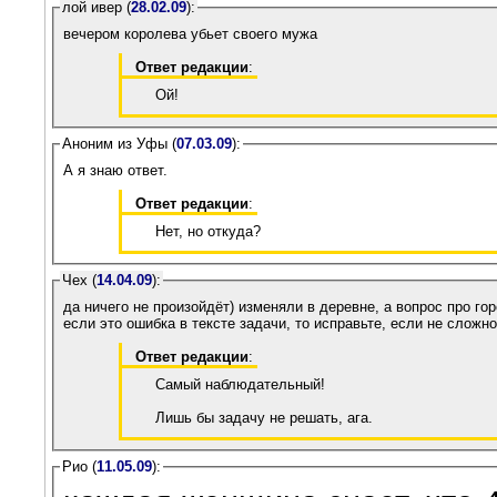
лой ивер (
28.02.09
):
вечером королева убьет своего мужа
Ответ редакции
:
Ой!
Аноним из Уфы (
07.03.09
):
А я знаю ответ.
Ответ редакции
:
Нет, но откуда?
Чех (
14.04.09
):
да ничего не произойдёт) изменяли в деревне, а вопрос про гор
если это ошибка в тексте задачи, то исправьте, если не сложно
Ответ редакции
:
Самый наблюдательный!
Лишь бы задачу не решать, ага.
Рио (
11.05.09
):