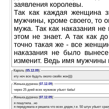
заявления королевы.
Так как каждая женщина з
мужчины, кроме своего, то 
мужа. Так как наказания не 
этом не знает. А так как д
точно такая же - все женщи
наказания не было вынесе
изменит. Ведь имя мужчины 
Кароль (
05.12.09
):
ету ноч все будуть около свойiх жон))))
Женька-дурачка (
07.12.09
):
через 25 дней всех мужиков убьют бабы!
Женька-дурачка (
07.12.09
):
я пошутила...но
я передумала и решила что всех дядек,т.е. 50 штук убьют сраз