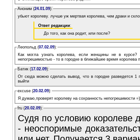
Аноним (
24.01.09
):
убьют королеву. лучше уж мертвая королева, чем драки и скло
Ответ редакции
:
До того, как она родит, или после?
Леопольд (
07.02.09
):
Как могла узнать королева, если женщины не в курсе? 
непогрешимостью - то в городке в ближайшее время королева 
Батик (
17.02.09
):
От сюда можно сделать вывод, что в городке разведется 1 п
выйти
excuse (
20.02.09
):
Я думаю,проверят королеву на сохранность непогрешимости =)
fru (
20.02.09
):
Судя по условию королеве д
- неоспоримые доказательст
или нет. Получается 3 вариа