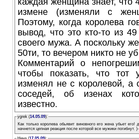
каждая женщина знает, что 
измене (изменяли с жен
Поэтому, когда королева го
вывод, что это кто-то из 4
своего мужа. А поскольку ж
50ти, то вечером никто не уб
Комментарий о непогреши
чтобы показать, что тот
изменял не с королевой, а 
соседей, об изенах кот
известно.
ygrek (
14.05.09
):
Как только королева обьявит виновного его жена убьет его!
начнется цепная реакция после которой все мужики погибнут. )-
Нина (
17.05.09
):