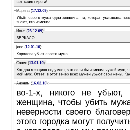
вот такие пироги!
Марина (
17.12.09
):
Убьёт своего мужа одна женщина, та, которая услышала ново
знают, кто изменил.
Илья (
23.12.09
):
ЗЕРКАЛО
jane (
12.01.10
):
Королева убьет своего мужа
Санек (
13.01.10
):
Каждая женщина подумает, что если бы изменил чужой муж, я б
мой муж. Ответ: в этот вечер всех мужей убьют свои жены. Как
Аноним (
16.02.10
):
во-1-х, никого не убьют,
женщина, чтобы убить мужа
неверности своего благове
этого городка могут получит