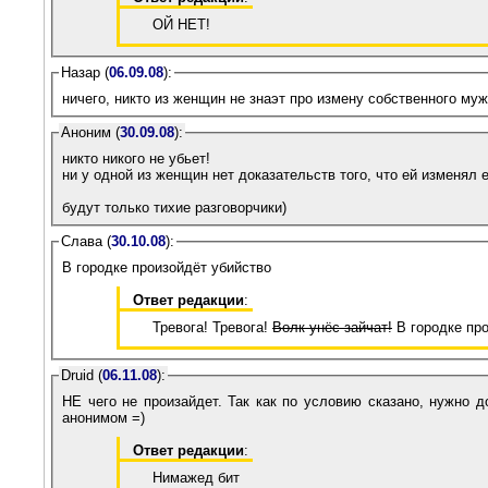
ОЙ НЕТ!
Назар (
06.09.08
):
ничего, никто из женщин не знаэт про измену собственного му
Аноним (
30.09.08
):
никто никого не убьет!
ни у одной из женщин нет доказательств того, что ей изменял 
будут только тихие разговорчики)
Слава (
30.10.08
):
В городке произойдёт убийство
Ответ редакции
:
Тревога! Тревога!
Волк унёс зайчат!
В городке про
Druid (
06.11.08
):
НЕ чего не произайдет. Так как по условию сказано, нужно д
анонимом =)
Ответ редакции
:
Нимажед бит