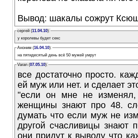
Вывод: шакалы сожрут Ксюш
сергей (
11.04.10
):
у королевы будет секс
Аноним (
16.04.10
):
на пятидесятый день всё 50 мужей умрут
Varan (
07.05.10
):
все достаточно просто. ка
ей муж или нет. и сделает это
"если он мне не изменял,
женщины знают про 48. сл
думать что если муж не изм
другой счасливицы знают пр
они придут к выводу что ка