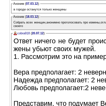
Аноним (
07.03.12
):
в городе останутся только женщины
Аноним (
18.03.12
):
Собрать всех женщин,анонимно проголосовать про измены,ог
своего
cobra918
(
20.07.12
):
Ответ ничего не будет прои
жены убьют своих мужей.
1. Рассмотрим это на пример
Вера предполагает: 2 невер
Надежда предполагает: 2 не
Любовь предполагает:2 неве
Представим, что подумает В