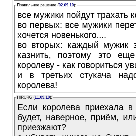
Правильное решение (
02.09.10
):
все мужики пойдут трахать 
во первых: все мужики пере
хочется новенького....
во вторых: каждый мужик з
казнить, поэтому это ещ
королеву - как говориться у
и в третьих стукача над
королева!
HIRURG (
11.09.10
):
Если королева приехала в
будет, наверное, приём, ил
приезжают?