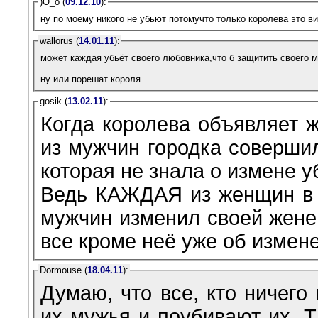
)О_о (
09.12.10
):
ну по моему никого не убьют потомучто только королева это в
wallorus (
14.01.11
):
может каждая убьёт своего любовника,что б защитить своего 
ну или порешат короля...
gosik (
13.02.11
):
Когда королева объявляет ж
из мужчин городка соверши
которая не знала о измене у
Ведь КАЖДАЯ из женщин в эт
мужчин изменил своей жен
все кроме неё уже об измене
Dormouse (
18.04.11
):
Думаю, что все, кто ничего
их мужья и поубивают их. Т