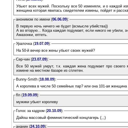
Убьют всех мужей. Поскольку все 50 изменяли, и о каждой из
женщина которая явилась свидетелем измены, пойдет и расскаж
анонимом по имени (
06.06.09
):
В первую ночь ничего не будет (всмысле убийства))
А во вторую... Когда каждая подумает, если никого не убили, 
Амазонки, ептеть.
Уралочка (
19.07.09
):
На 50-й вечер все жены убьют своих мужей?
Сер-чин (
23.07.09
):
Все 50 мужей умрут, т.к. каждая жена подумает про своего 
измене на местном базаре из сплетен.
Bunny-Smith (
18.08.09
):
А королева в числе 50 семейных пар? или она 101-ая женщина
fIn (
19.09.09
):
мужики убьют королеву
Голос за кадром (
20.10.09
):
Дайош массовый феминистический концлагерь (;,;)
ананин (
24.10.09
):