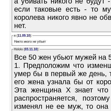
а убивать никого не будут 
если таковые есть - то м
королева никого явно не об
нет.
я (
11.09.10
):
Никто икого не убъет
Hololo (
03.11.10
):
Все 50 жен убьют мужей на 5
1. Предположим что изменщ
умер бы в первый же день, 
его жена узнала бы от коро
Эта женщина Х знает что 
распространяется, поэто
изменял не ее муж, то она 