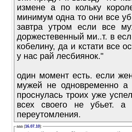
измене а по кольку королев
минимум одна то они все уб
завтра утром если все м
доржестевенный ми..т. в ес
кобелину, да и кстати все о
у нас рай лесбиянок."
один момент есть. если жен
мужей не одновременно а 
проснулась троих уже успел
всех своего не убьет. а
переутомления.
ааа (
16.07.10
):