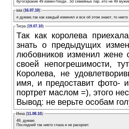
бугога)какие 49 измен?люди...50 семейных пар..ето не 49 мужи
ааа (
16.07.10
):
я думаю,так как каждый изменял и все об этом знают..то никто 
Тигра (
19.07.10
):
Так как королева приехал
знать о предыдущих измена
любовников изменил жене с
своей непогрешимости, ту
Королева, не удовлетворив
имя, и предоставит фото- 
портрет маслом =), этого нес
Вывод: не верьте особам го
Инна (
11.08.10
):
49, думаю.
Последней так никто глаза и не раскроет.