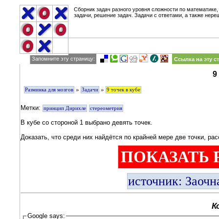
Сборник задач разного уровня сложности по математике,
задачи, решение задач. Задачи с ответами, а также нере
Запомните эту страницу:
Ссылка на эту с
9
»
»
Разминка для мозгов
Задачи
9 точек в кубе
Метки:
принцип Дирихле
стереометрия
В кубе со стороной 1 выбрано девять точек.
Доказать, что среди них найдётся по крайней мере две точки, ра
ПОКАЗАТЬ 
источник: Заочн
К
Google says: