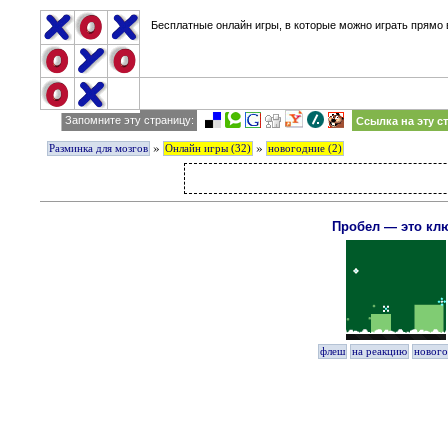
Бесплатные онлайн игры, в которые можно играть прямо в 
Запомните эту страницу:
Ссылка на эту с
»
»
Разминка для мозгов
Онлайн игры (32)
новогодние (2)
Пробел — это кл
флеш
на реакцию
новог