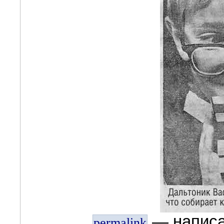
— напис
permalink