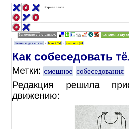
Журнал сайта.
Запомните эту страницу:
Ссылка на эту с
»
»
Разминка для мозгов
Блог (25)
смешное (4)
Как собеседовать т
Метки:
смешное
собеседования
Редакция решила прис
движению: